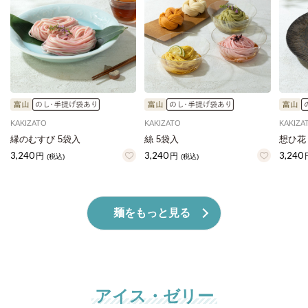
KAKIZATO
KAKIZATO
KAKIZA
縁のむすび 5袋入
絲 5袋入
想ひ花
3,240
3,240
3,240
円
円
(税込)
(税込)
麺をもっと見る
アイス・ゼリー