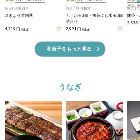
あられの匠白木
御菓子司 穂積堂
御菓子司
吹きよせ遊四季
ぷち水玉3個・抹茶ぷち水玉3個
抹茶・
詰合せ
2,538
4,719
2,991
円
円
(税込)
(税込)
和菓子をもっと見る
うなぎ