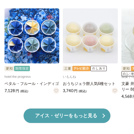
hotel the progress
いもんね
御菓子司
ペタル・フルール・インディゴ
おうちジェラ餅人気6種セット
文豪 
リー 8
7,128
3,740
円
円
(税込)
(税込)
4,568
アイス・ゼリーをもっと見る