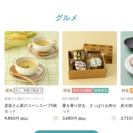
グルメ
彦坂さん家のコーンスープ
肉の御嵩屋
肉の御
彦坂さん家のコーンスープ5個
夏を乗り切る、さっぱりお肉セ
炭火焼
セット
ット
4,860
3,680
3,710
円
円
(税込)
(税込)