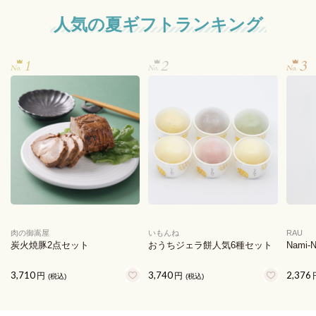
人気の夏ギフトランキング
肉の御嵩屋
いもんね
RAU
炭火焼豚2点セット
おうちジェラ餅人気6種セット
Nami-
3,710
3,740
2,376
円
円
(税込)
(税込)