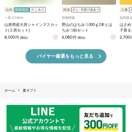
一果‐ICHIKA‐
堀養蜂園
福岡醤
山形県産大房シャインマスカッ
野山のはちみつ300ｇ2本とは
はさめ
ト(２房セット)
ちみつ飴セット
子香る
8,500
6,080
2,700
円
円
(税込)
(税込)
バイヤー厳選をもっと見る
ホーム
夏ギフト