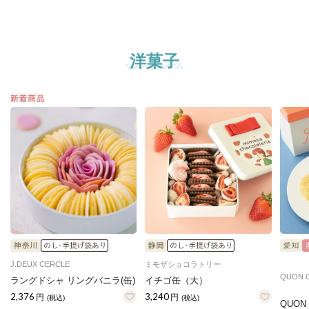
洋菓子
J.DEUX CERCLE
ミモザショコラトリー
QUON 
ラングドシャ リングバニラ(缶)
イチゴ缶（大）
2,376
3,240
円
円
(税込)
(税込)
QUON