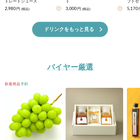
トレートジュース
ト
フトセ
2,980
3,000
5,170
円
円
(税込)
(税込)
ドリンクをもっと見る
バイヤー厳選