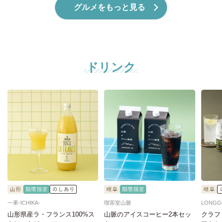
グルメをもっと見る
ドリンク
一果‐ICHIKA‐
喫茶室山脈
LONG
山形県産ラ・フランス100%ス
山脈のアイスコーヒー2本セッ
クラフ