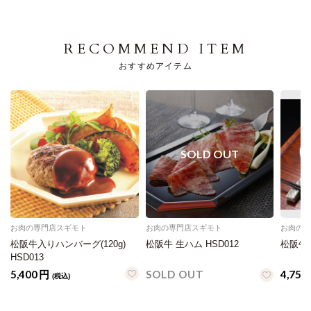
RECOMMEND ITEM
おすすめアイテム
お肉の専門店スギモト
お肉の専門店スギモト
お肉の
松阪牛入りハンバーグ(120g)
松阪牛 生ハム HSD012
松阪牛 
HSD013
5,400
円
SOLD OUT
4,752
(税込)