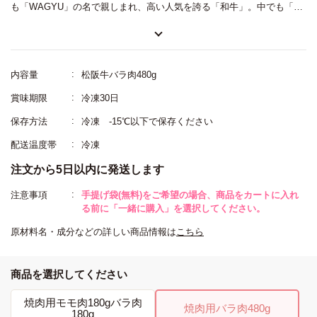
も「WAGYU」の名で親しまれ、高い人気を誇る「和牛」。中でも「日
本三大和牛」に数えられる「松阪牛」は、細かいサシが入った極上の肉
質、深みのある甘く上品なうまみ、なめらかな口当たりが特徴です。程
よくのった脂の甘みを味わえる焼肉用の「バラ肉」をたっぷり480ｇの
内容量
松阪牛バラ肉480g
詰合せに。等級やブランドだけにとらわれず、「スギモト」の熟練の目
賞味期限
冷凍30日
利きが選んだワンランク上のおいしさをお楽しみ下さい。
保存方法
冷凍 -15℃以下で保存ください
配送温度帯
冷凍
注文から5日以内に発送します
注意事項
手提げ袋(無料)をご希望の場合、商品をカートに入れ
る前に「一緒に購入」を選択してください。
原材料名・成分などの詳しい商品情報は
こちら
商品を選択してください
焼肉用モモ肉180gバラ肉
焼肉用バラ肉480g
180g