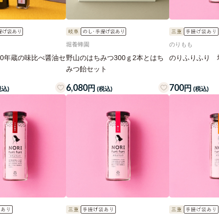
堀養蜂園
のりもも
30年蔵の味比べ醤油セ
野山のはちみつ300ｇ2本とはち
のりふりふり 
みつ飴セット
6,080
700
円
円
税込)
(税込)
(税込)