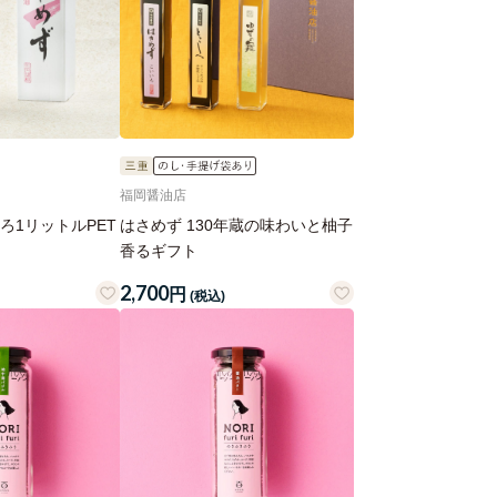
福岡醤油店
ろ1リットルPET
はさめず 130年蔵の味わいと柚子
香るギフト
2,700
円
(税込)