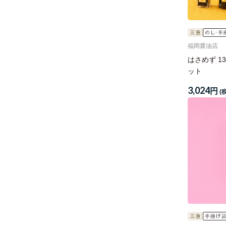
福岡醤油店
はさめず 1
ット
3,024
円
(