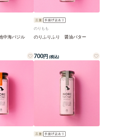
のりもも
地中海バジル
のりふりふり 醤油バター
700
円
(税込)