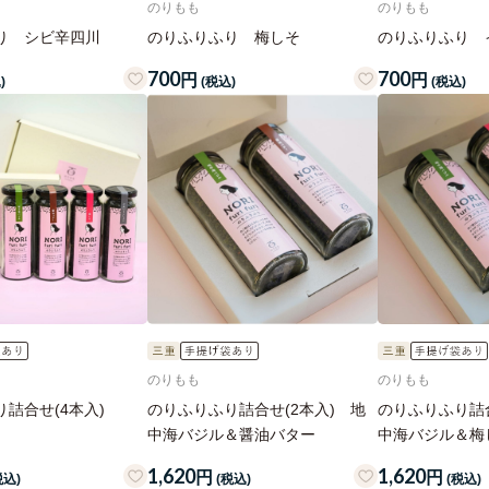
のりもも
のりもも
り シビ辛四川
のりふりふり 梅しそ
のりふりふり 
700
700
円
円
)
(税込)
(税込)
のりもも
のりもも
詰合せ(4本入)
のりふりふり詰合せ(2本入) 地
のりふりふり詰合
中海バジル＆醤油バター
中海バジル＆梅
1,620
1,620
円
円
税込)
(税込)
(税込)