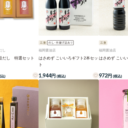
だし
福岡醤油店
福岡醤油店
旨だし 特選セット
はさめず こいいろギフト2本セッ
はさめず こいい
ト
1,944
972
円
円
税込)
(税込)
(税込)