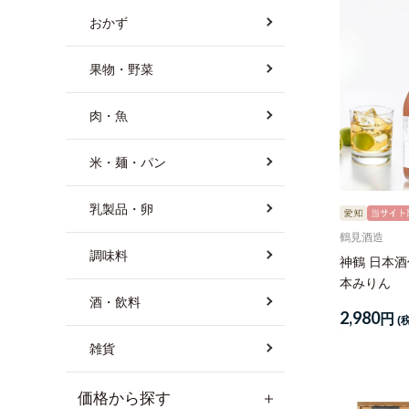
おかず
果物・野菜
肉・魚
米・麺・パン
乳製品・卵
鶴見酒造
調味料
神鶴 日本
本みりん
酒・飲料
2,980
円
(
雑貨
価格から探す