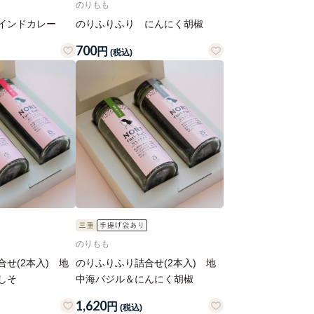
のりもも
インドカレー
のりふりふり にんにく胡椒
700
円
(税込)
のりもも
せ(2本入) 地
のりふりふり詰合せ(2本入) 地
しそ
中海バジル＆にんにく胡椒
1,620
円
(税込)