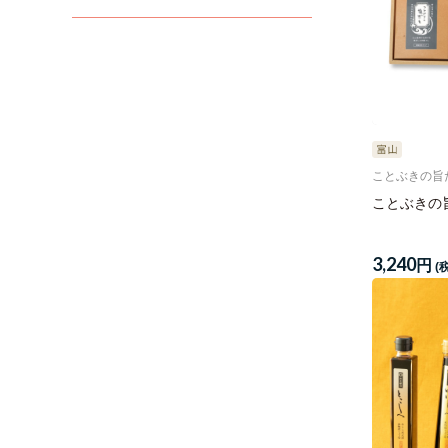
ことぶきの旨
ことぶきの
3,240
円
(