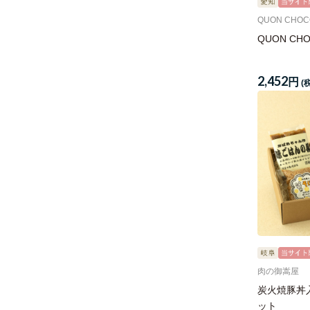
QUON CHOC
QUON CH
2,452
円
(
肉の御嵩屋
炭火焼豚丼
ット