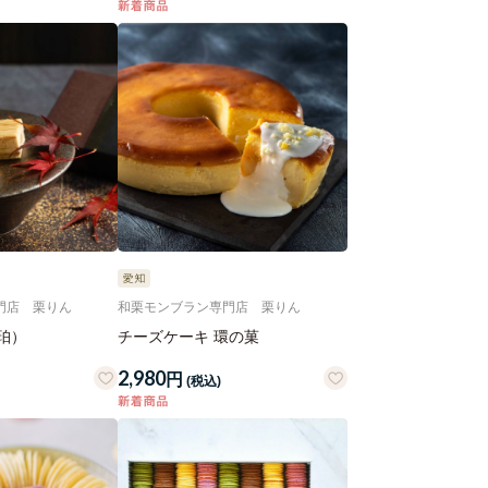
門店 栗りん
和栗モンブラン専門店 栗りん
珀）
チーズケーキ 環の菓
2,980
円
(税込)