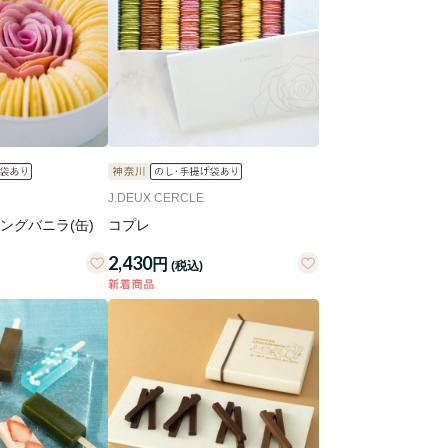
J.DEUX CERCLE
ングバニラ(缶)
コプレ
2,430
円
(税込)