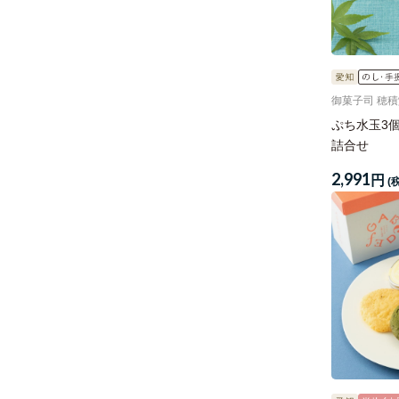
御菓子司 穂
ぷち水玉3
詰合せ
2,991
円
(