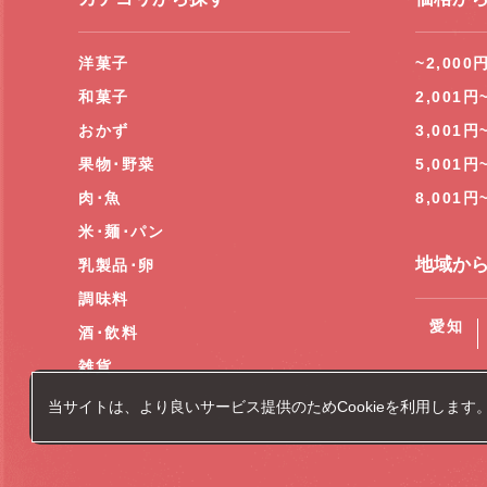
洋菓子
~2,000
和菓子
2,001円
おかず
3,001円
果物･野菜
5,001円
肉･魚
8,001円
米･麺･パン
地域か
乳製品･卵
調味料
愛知
酒･飲料
雑貨
当サイトは、より良いサービス提供のためCookieを利用します