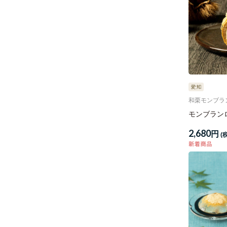
和栗モンブラ
モンブラン
2,680
円
(