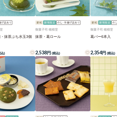
積堂
御菓子司 穂積堂
御菓子司 穂積堂
個・抹茶ぷち水玉3個
抹茶・葛ロール
葛バー6本入
2,538
2,354
円
円
税込)
(税込)
(税込)