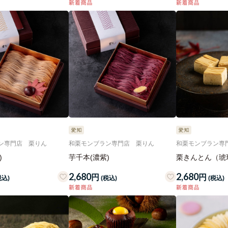
ン専門店 栗りん
和栗モンブラン専門店 栗りん
和栗モンブラン専
)
芋千本(濃紫)
栗きんとん（琥
2,680
2,680
円
円
税込)
(税込)
(税込)