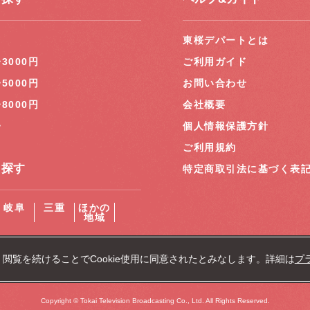
円
東桜デパートとは
~3000円
ご利用ガイド
~5000円
お問い合わせ
~8000円
会社概要
~
個人情報保護方針
ご利用規約
ら探す
特定商取引法に基づく表
岐阜
三重
ほかの
地域
。閲覧を続けることでCookie使用に同意されたとみなします。詳細は
プ
Copyright © Tokai Television Broadcasting Co., Ltd. All Rights Reserved.