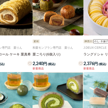
ン専門店 栗りん
和栗モンブラン専門店 栗りん
J.DEUX CERCLE
ロール ケーキ 栗真希
栗ごろり(6個入り)
ラングドシャ リ
2,240
2,376
円
円
税込)
(税込)
(税込)