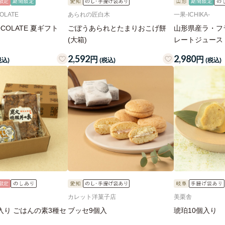
OLATE
あられの匠白木
一果‐ICHIKA‐
OCOLATE 夏ギフト
ごぼうあられとたまりおこげ餅
山形県産ラ・フラ
(大箱)
レートジュース
2,592
2,980
円
円
税込)
(税込)
(税込)
カレット洋菓子店
美栗舎
入り ごはんの素3種セ
ブッセ9個入
琥珀10個入り