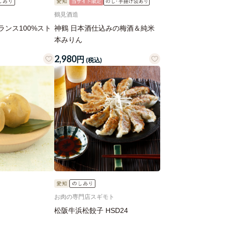
鶴見酒造
ンス100%スト
神鶴 日本酒仕込みの梅酒＆純米
本みりん
2,980
円
(税込)
お肉の専門店スギモト
松阪牛浜松餃子 HSD24