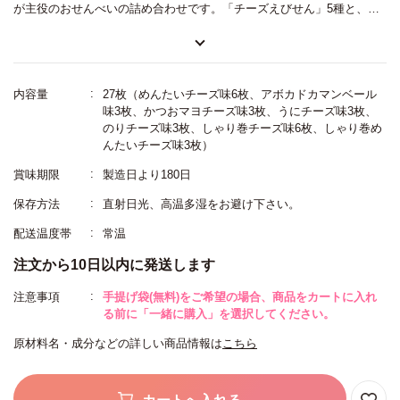
が主役のおせんべいの詰め合わせです。「チーズえびせん」5種と、で
んすん堂独自のお菓子「しゃり巻」2種が入って、バラエティに富んだ
味わいをお楽しみいただけます。1枚ずつ個包装になっていて、日持ち
もするのでオフィスへの手土産やご贈答にもおすすめです。
内容量
27枚（めんたいチーズ味6枚、アボカドカマンベール
味3枚、かつおマヨチーズ味3枚、うにチーズ味3枚、
のりチーズ味3枚、しゃり巻チーズ味6枚、しゃり巻め
んたいチーズ味3枚）
賞味期限
製造日より180日
保存方法
直射日光、高温多湿をお避け下さい。
配送温度帯
常温
注文から10日以内に発送します
注意事項
手提げ袋(無料)をご希望の場合、商品をカートに入れ
る前に「一緒に購入」を選択してください。
原材料名・成分などの詳しい商品情報は
こちら