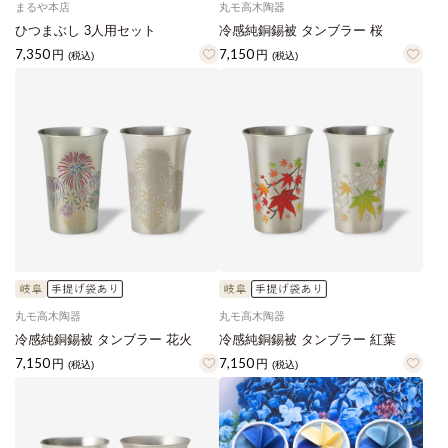
まるや本店
丸モ高木陶器
ひつまぶし 3人用セット
冷感純銅錫被 タンブラー 桜
7,350
7,150
円
円
(税込)
(税込)
丸モ高木陶器
丸モ高木陶器
冷感純銅錫被 タンブラー 花火
冷感純銅錫被 タンブラー 紅葉
7,150
7,150
円
円
(税込)
(税込)