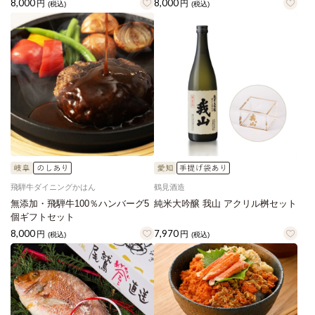
8,000
8,000
円
円
(税込)
(税込)
飛騨牛ダイニングかはん
鶴見酒造
無添加・飛騨牛100％ハンバーグ5
純米大吟醸 我山 アクリル桝セット
個ギフトセット
8,000
7,970
円
円
(税込)
(税込)