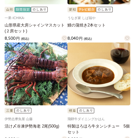
一果‐ICHIKA‐
うなぎ家 しば福や
山形県産大房シャインマスカット
鰻の蒲焼き2本セット
(２房セット)
8,500
8,040
円
円
(税込)
(税込)
伊勢志摩魚屋 山藤
飛騨牛ダイニングかはん
活け〆冷凍伊勢海老 2尾(500g)
特製ほろほろ牛タンシチュー 5個
セット