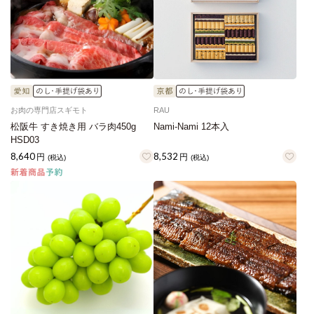
お肉の専門店スギモト
RAU
松阪牛 すき焼き用 バラ肉450g
Nami-Nami 12本入
HSD03
8,640
8,532
円
円
(税込)
(税込)