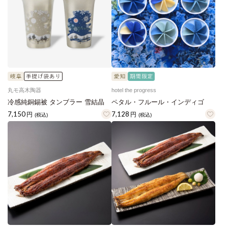
丸モ高木陶器
hotel the progress
冷感純銅錫被 タンブラー 雪結晶
ペタル・フルール・インディゴ
7,150
7,128
円
円
(税込)
(税込)