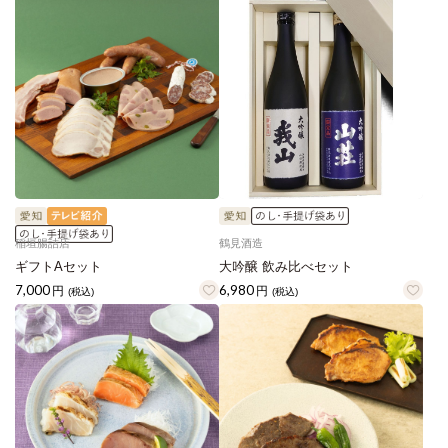
稲垣腸詰店
鶴見酒造
ギフトAセット
大吟醸 飲み比べセット
7,000
6,980
円
円
(税込)
(税込)