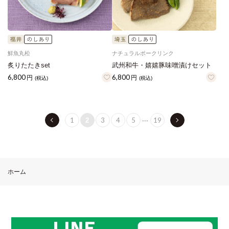
鮮魚丸松
ナチュラルポークリンク
炙りたたきset
武州和牛・嬉嬉豚味噌漬けセット
6,800
6,800
円
円
(税込)
(税込)
...
1
3
4
5
19
2
ホーム