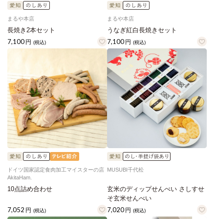
まるや本店
まるや本店
長焼き2本セット
うなぎ紅白長焼きセット
7,100
7,100
円
円
(税込)
(税込)
ドイツ国家認定食肉加工マイスターの店
MUSUBI千代松
AkitaHam.
10点詰め合わせ
玄米のディップせんべい さしすせ
そ玄米せんべい
7,052
7,020
円
円
(税込)
(税込)