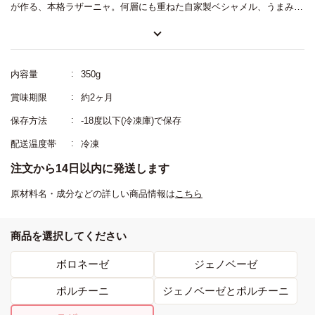
が作る、本格ラザーニャ。何層にも重ねた自家製ベシャメル、うまみの
ある生ハム、とろけるチーズ。オーブンで香ばしく焼き上げることで、
まるでイタリアの食卓のようなごちそうに仕上がります。冷凍とは思え
ない、出来立ての味わい。忙しい日でも、特別なひとときを楽しめる一
内容量
350g
皿です。
賞味期限
約2ヶ月
保存方法
-18度以下(冷凍庫)で保存
配送温度帯
冷凍
注文から14日以内に発送します
原材料名・成分などの詳しい商品情報は
こちら
商品を選択してください
ボロネーゼ
ジェノベーゼ
ポルチーニ
ジェノベーゼとポルチーニ