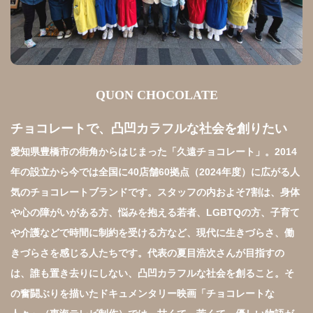
QUON CHOCOLATE
チョコレートで、凸凹カラフルな社会を創りたい
愛知県豊橋市の街角からはじまった「久遠チョコレート」。2014
年の設立から今では全国に40店舗60拠点（2024年度）に広がる人
気のチョコレートブランドです。スタッフの内およそ7割は、身体
や心の障がいがある方、悩みを抱える若者、LGBTQの方、子育て
や介護などで時間に制約を受ける方など、現代に生きづらさ、働
きづらさを感じる人たちです。代表の夏目浩次さんが目指すの
は、誰も置き去りにしない、凸凹カラフルな社会を創ること。そ
の奮闘ぶりを描いたドキュメンタリー映画「チョコレートな