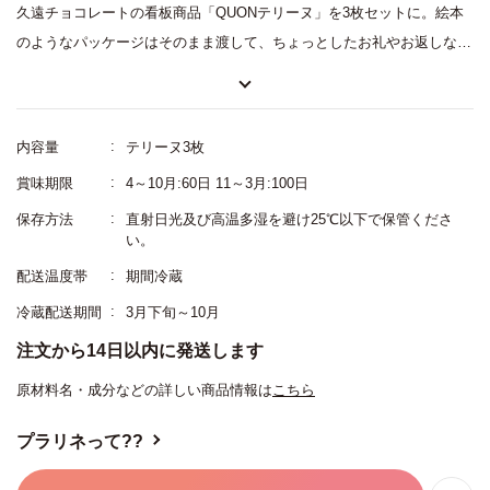
久遠チョコレートの看板商品「QUONテリーヌ」を3枚セットに。絵本
のようなパッケージはそのまま渡して、ちょっとしたお礼やお返しな
ど、プチギフトにぴったりです。『プラリネって？？』は、ローストし
たナッツをキャラメリゼしてペースト状にした「プラリネ」を存分に味
わえるセット。ヘーゼルナッツ・アーモンド・ピスタチオのプラリネの
内容量
テリーヌ3枚
食べ比べが楽しめます。
賞味期限
4～10月:60日 11～3月:100日
保存方法
直射日光及び高温多湿を避け25℃以下で保管くださ
い。
配送温度帯
期間冷蔵
冷蔵配送期間
3月下旬～10月
注文から14日以内に発送します
原材料名・成分などの詳しい商品情報は
こちら
プラリネって??