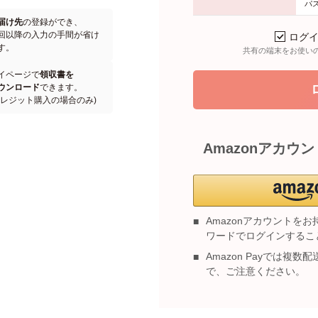
パ
届け先
の登録ができ、
回以降の入力の手間が省け
ログ
す。
共有の端末をお使い
イページで
領収書を
ウンロード
できます。
クレジット購入の場合のみ)
Amazonアカウ
Amazonアカウントをお
ワードでログインするこ
Amazon Payでは複
で、ご注意ください。