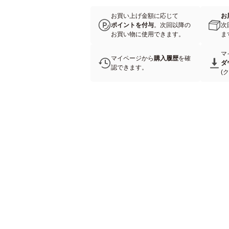
お買い上げ金額に応じて
お
ポイントを付与
。次回以降の
次
お買い物に使用できます。
ま
マ
マイページから
購入履歴
を確
ダ
認できます。
(