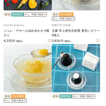
hotel the progress
御菓子司 若松園
ジュレ・デセール詰め合わせ 6個
文豪 井上靖先生絶賛 黄色いゼリー
入り
6個入
4,250
3,426
円
円
(税込)
(税込)