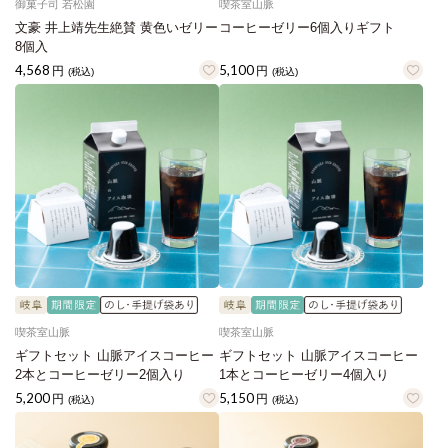
御菓子司 若松園
喫茶室山脈
文豪 井上靖先生絶賛 黄色いゼリー
コーヒーゼリー6個入りギフト
8個入
4,568
5,100
円
円
(税込)
(税込)
喫茶室山脈
喫茶室山脈
ギフトセット 山脈アイスコーヒー
ギフトセット 山脈アイスコーヒー
2本とコーヒーゼリー2個入り
1本とコーヒーゼリー4個入り
5,200
5,150
円
円
(税込)
(税込)