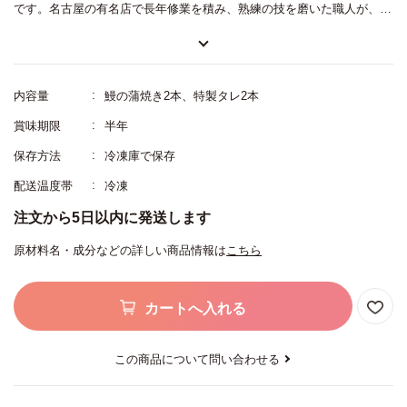
です。名古屋の有名店で長年修業を積み、熟練の技を磨いた職人が、一
本一本丁寧にうなぎを捌き、串打ちし、炭火で焼き上げました。うなぎ
は蒸さずに腹開きにし、何度もタレに漬けて焼く名古屋風で、表面はカ
リッと香ばしく、中身がふんわり。タレは深みがありながらも軽やかな
内容量
鰻の蒲焼き2本、特製タレ2本
味わいでうなぎのうまみを引き立たせています。2019年にミシュランの
賞味期限
半年
ビブグルマンにも掲載された名古屋の名店の味をご家庭で味わえます。
保存方法
冷凍庫で保存
配送温度帯
冷凍
注文から5日以内に発送します
原材料名・成分などの詳しい商品情報は
こちら
カートへ入れる
この商品について問い合わせる