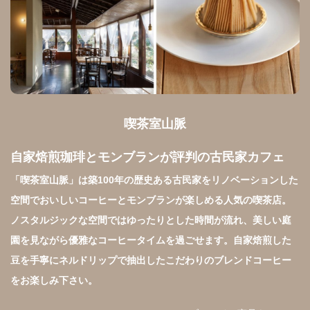
喫茶室山脈
自家焙煎珈琲とモンブランが評判の古民家カフェ
「喫茶室山脈」は築100年の歴史ある古民家をリノベーションした
空間でおいしいコーヒーとモンブランが楽しめる人気の喫茶店。
ノスタルジックな空間ではゆったりとした時間が流れ、美しい庭
園を見ながら優雅なコーヒータイムを過ごせます。自家焙煎した
豆を手寧にネルドリップで抽出したこだわりのブレンドコーヒー
をお楽しみ下さい。