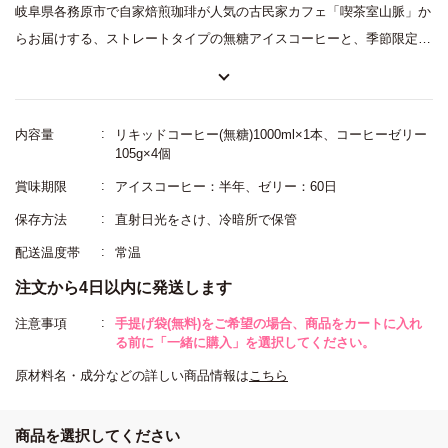
岐阜県各務原市で自家焙煎珈琲が人気の古民家カフェ「喫茶室山脈」か
らお届けする、ストレートタイプの無糖アイスコーヒーと、季節限定の
コーヒーゼリーを詰合せにしたギフトセットです。コクと深みが際立つ
深煎りの珈琲豆をネルドリップでじっくり抽出。アイスコーヒーはスト
レートタイプなので、そのままグラスに注ぐだけで楽しめます。コーヒ
内容量
リキッドコーヒー(無糖)1000ml×1本、コーヒーゼリー
ーゼリーは甘さ控えめでひんやりプルンとした口当たり。すっきりした
105g×4個
苦味を感じる大人のコーヒーゼリーです。モノトーンのシックなパッケ
賞味期限
アイスコーヒー：半年、ゼリー：60日
ージでおしゃれな方へのギフトにおすすめです。
保存方法
直射日光をさけ、冷暗所で保管
配送温度帯
常温
注文から4日以内に発送します
注意事項
手提げ袋(無料)をご希望の場合、商品をカートに入れ
る前に「一緒に購入」を選択してください。
原材料名・成分などの詳しい商品情報は
こちら
商品を選択してください