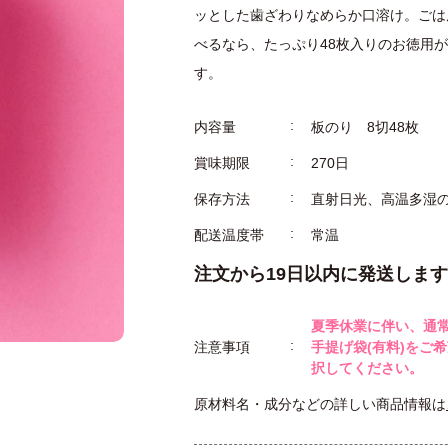
ッとした歯ざわりなめらか口溶け。ごは
べるなら、たっぷり48枚入りのお徳用
す。
内容量
板のり 8切48枚
賞味期限
270日
保存方法
直射日光、高温多湿
配送温度帯
常温
注文から19日以内に発送します
夏季休業に伴い、通
注意事項
手提げ袋(有料)をご
択してください。
原材料名・成分などの詳しい商品情報は