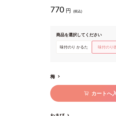
770
円
(税込)
商品を選択してください
味付のり かるた
味付のり
梅
カートへ
わさび