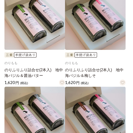
のりもも
のりもも
のりふりふり詰合せ(2本入) 地中
のりふりふり詰合せ(2本入) 地中
海バジル＆醤油バター
海バジル＆梅しそ
1,620
1,620
円
円
(税込)
(税込)