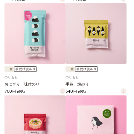
のりもも
のりもも
おにぎり 味付のり
手巻 焼のり
700
540
円
円
(税込)
(税込)