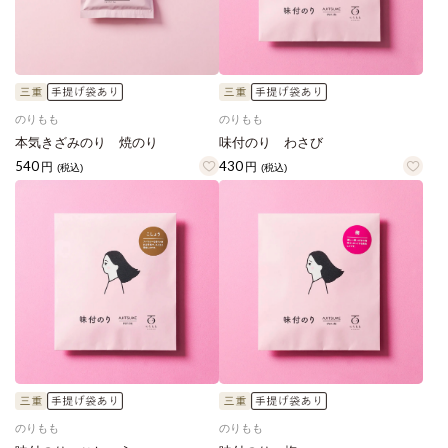
のりもも
のりもも
本気きざみのり 焼のり
味付のり わさび
540
430
円
円
(税込)
(税込)
のりもも
のりもも