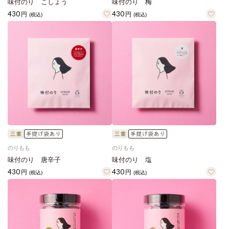
味付のり こしょう
味付のり 梅
430
430
円
円
(税込)
(税込)
のりもも
のりもも
味付のり 唐辛子
味付のり 塩
430
430
円
円
(税込)
(税込)