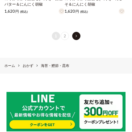
バター＆にんにく胡椒
そ＆にんにく胡椒
1,620
1,620
円
円
(税込)
(税込)
2
1
ホーム
おかず
海苔・鰹節・昆布