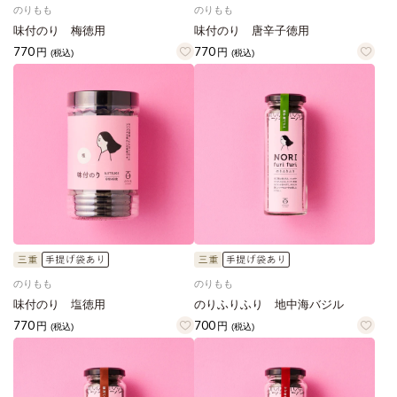
のりもも
のりもも
味付のり 梅徳用
味付のり 唐辛子徳用
770
770
円
円
(税込)
(税込)
のりもも
のりもも
味付のり 塩徳用
のりふりふり 地中海バジル
770
700
円
円
(税込)
(税込)