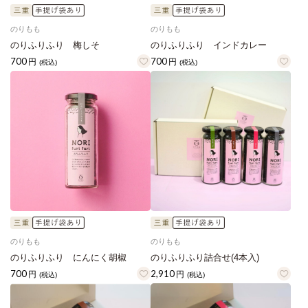
のりもも
のりもも
のりふりふり 梅しそ
のりふりふり インドカレー
700
700
円
円
(税込)
(税込)
のりもも
のりもも
のりふりふり にんにく胡椒
のりふりふり詰合せ(4本入)
700
2,910
円
円
(税込)
(税込)