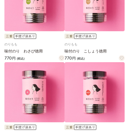
のりもも
のりもも
味付のり わさび徳用
味付のり こしょう徳用
770
770
円
円
(税込)
(税込)