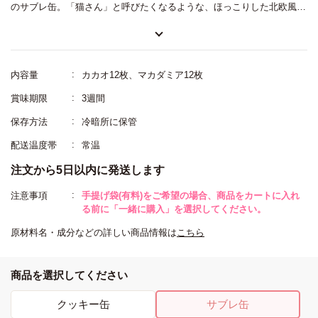
のサブレ缶。「猫さん」と呼びたくなるような、ほっこりした北欧風の
イラストが描かれた缶の中に、カカオとマカダミアの2種類のサブレが
ギュッと詰まっています。シンプルな見た目ながら素材の味が引き立
ち、サクサクとした食感が楽しめます。毎日大事に少しずつ食べたくな
内容量
カカオ12枚、マカダミア12枚
るスイーツです。
賞味期限
3週間
保存方法
冷暗所に保管
配送温度帯
常温
注文から5日以内に発送します
注意事項
手提げ袋(有料)をご希望の場合、商品をカートに入れ
る前に「一緒に購入」を選択してください。
原材料名・成分などの詳しい商品情報は
こちら
商品を選択してください
クッキー缶
サブレ缶