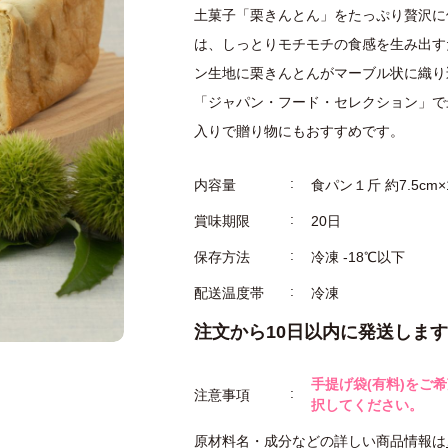
土菓子「栗きんとん」をたっぷり贅沢に
は、しっとりモチモチの食感を生み出す
ン生地に栗きんとんがマーブル状に織り
「ジャパン・フード・セレクション」で
入りで贈り物にもおすすめです。
内容量
食パン１斤 約7.5cm
賞味期限
20日
保存方法
冷凍 -18℃以下
配送温度帯
冷凍
注文から10日以内に発送します
手提げ袋(有料)をご
注意事項
択してください。
原材料名・成分などの詳しい商品情報は