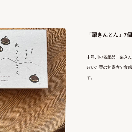
「栗きんとん」7
中津川の名産品「栗きん
砕いた栗の甘露煮で食感
す。