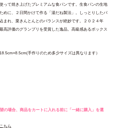
使って焼き上げたプレミアムな食パンです。生食パンの生地
ために、２日間かけて作る「湯だね製法」。しっとりしたパ
込まれ、栗きんとんとのバランスが絶妙です。２０２４年
最高評価のグランプリを受賞した逸品。高級感あるボックス
×18.5cm×8.5cm(手作りのため多少サイズは異なります）
希望の場合、商品をカートに入れる前に「一緒に購入」を選
こちら