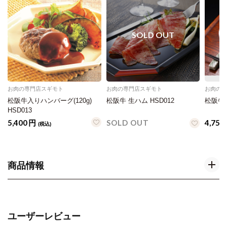
お肉の専門店スギモト
お肉の専門店スギモト
お肉の
松阪牛入りハンバーグ(120g)
松阪牛 生ハム HSD012
松阪牛 
HSD013
5,400
円
SOLD OUT
4,752
(税込)
商品情報
ユーザーレビュー