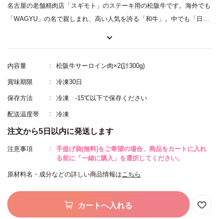
名古屋の老舗精肉店「スギモト」のステーキ用の松阪牛です。海外でも
「WAGYU」の名で親しまれ、高い人気を誇る「和牛」。中でも「日本
三大和牛」に数えられる「松阪牛」は、細かいサシが入った極上の肉
質、深みのある甘く上品なうまみ、なめらかな口当たりが特徴です。国
内で松阪牛取扱量トップクラスの「スギモト」が自信を持っておすすめ
内容量
松阪牛サーロイン肉×2(計300g)
する「サーロイン肉」のステーキを2枚詰合せに。きめ細かなサシの入
賞味期限
冷凍30日
った霜降りで、口に入れるととろけるような肉質。ワンランク上のステ
保存方法
冷凍 -15℃以下で保存ください
ーキは大切な方への贈答におすすめです。
配送温度帯
冷凍
注文から5日以内に発送します
注意事項
手提げ袋(無料)をご希望の場合、商品をカートに入れ
る前に「一緒に購入」を選択してください。
原材料名・成分などの詳しい商品情報は
こちら
カートへ入れる