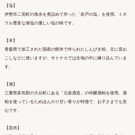
【塩】

伊勢市二見町の海水を煮詰めて作った「岩戸の塩」を使用。ミネ
ラル豊富な海塩の優しい塩の味です。

【米】

青森県で加工された国産の餅米で作られたしんびき粉。主に雷お
こしなどに使いますが、サトナカでは生地の中に練り込んでいま
す。

【酒】

三重県多気郡の大台町にある「元坂酒造」の吟醸酒粕を使用。酒
粕を使っているためほんのり甘い香りが特徴で、お子さまでも安
心です。

【昆布】
