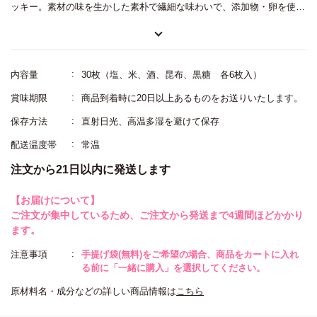
ッキー。素材の味を生かした素朴で繊細な味わいで、添加物・卵を使わ
ず一枚一枚丁寧に焼き上げています。御神饌の基本「塩・米・酒」に
「昆布」「黒糖」を加えた5つのフレーバーが各6枚ずつ入っています。
真っ赤な箱を白の薄紙で包んだシックなパッケージで、薄紙には「ササ
内容量
30枚（塩、米、酒、昆布、黒糖 各6枚入）
ササササササササ中」の透かし印や「花菱」の印が施され、破るのが惜
賞味期限
商品到着時に20日以上あるものをお送りいたします。
しいような仕上がりに。贈る人のきめ細やかな気もちを表現できる一品
保存方法
直射日光、高温多湿を避けて保存
です。
配送温度帯
常温
注文から21日以内に発送します
【お届けについて】
ご注文が集中しているため、ご注文から発送まで4週間ほどかかり
ます。
注意事項
手提げ袋(無料)をご希望の場合、商品をカートに入れ
る前に「一緒に購入」を選択してください。
原材料名・成分などの詳しい商品情報は
こちら