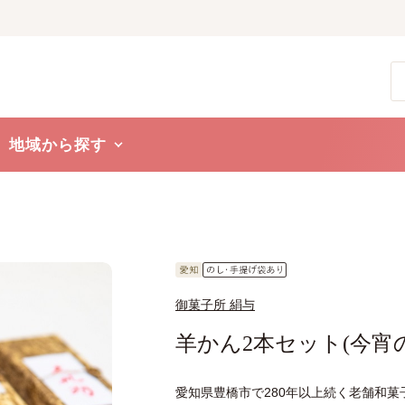
地域から探す
御菓子所 絹与
羊かん2本セット(今宵
愛知県豊橋市で280年以上続く老舗和