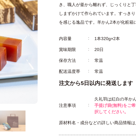
き、職人が釜から離れず、じっくりと丁
しまずかけて作られています。すっきり
を感じる逸品です。羊かん2本が化粧箱
内容量
1本320g×2本
賞味期限
20日
保存方法
常温
配送温度帯
常温
注文から5日以内に発送します
久礼羽は紅白の羊か
注意事項
手提げ袋(無料)をご
択してください。
原材料名・成分などの詳しい商品情報は