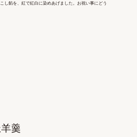
こし餡を、紅で紅白に染めあげました。お祝い事にどう
派羊羹