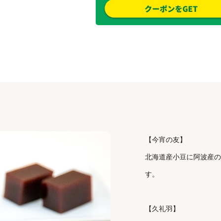
【今宵の友】

北海道産小豆に阿波産の
す。

【久礼羽】
