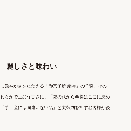
 麗しさと味わい
に艶やかさをたたえる「御菓子所 絹与」の羊羹。その
やわらかで上品な甘さに、「親の代から羊羹はここに決め
、「手土産には間違いない品」と太鼓判を押すお客様が後