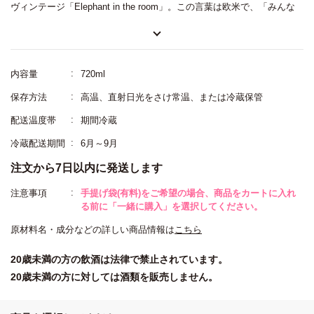
ヴィンテージ「Elephant in the room」。この言葉は欧米で、「みんな
気づいているのに、誰も口にしないこと」を指す比喩として知られてい
ます。 名前に込められた“ピンクの象”は、酩酊の先に現れる幻の象徴と
も言われています。口に含むと、黄桃を思わせる果実香とミルキーなニ
内容量
720ml
ュアンスが穏やかに立ち上がり、まろやかな旨味が広がります。熟成由
保存方法
高温、直射日光をさけ常温、または冷蔵保管
来の乳酸系の酸が味わいに奥行きを与え、ほのかなスパイス感ととも
配送温度帯
期間冷蔵
に、ミネラルを感じる余韻へ。顔がほんのりピンクに染まるまで、ゆっ
くりと向き合いたい熟成酒です。

冷蔵配送期間
6月～9月
注文から7日以内に発送します
◆『AGING LAB』体験ご招待券プレゼント！
注意事項
手提げ袋(有料)をご希望の場合、商品をカートに入れ
「松坂屋名古屋店」北館地下1階の店舗「IMADEYA NAGOYA 
る前に「一緒に購入」を選択してください。
SAKAE」にて、熟成日本酒3種類を、解説付きでお楽しみいただけま
原材料名・成分などの詳しい商品情報は
こちら
す。詳しくは商品に同封される招待券をご確認下さい。
20歳未満の方の飲酒は法律で禁止されています。
20歳未満の方に対しては酒類を販売しません。