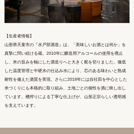
【生産者情報】

山形県天童市の『水戸部酒造』は、「美味しいお酒とは何か」を
真摯に問い続ける蔵。2010年に醸造用アルコールの使用を廃止
し、米の旨みを軸にした酒造りへと大きく舵を切りました。徹底
した温度管理と中硬水の仕込み水により、芯のある味わいと熟成
耐性を備えた酒質を実現。さらに2018年には自社田を中心とした
米づくりにも本格的に取り組み、土地ごとの個性を酒に映し出し
ています。槽搾りによる丁寧な仕上げが、山形正宗らしい透明感
を支えています。