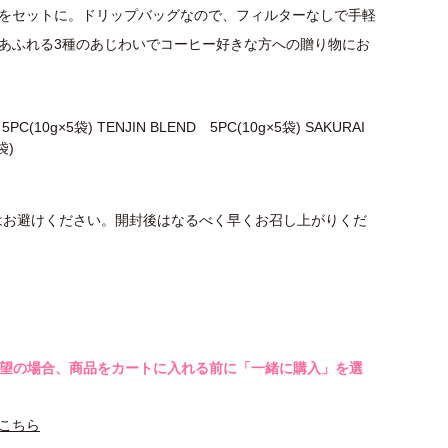
3種をセットに。ドリップバッグなので、フィルターなしで手軽
あふれる3種のあじわいでコーヒー好きな方への贈り物にお
PC(10g×5袋) TENJIN BLEND 5PC(10g×5袋) SAKURAI
袋)
はお避けください。開封後はなるべく早くお召し上がりくだ
希望の場合、商品をカートに入れる前に「一緒に購入」を選
こちら