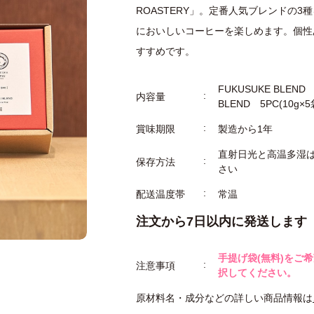
ROASTERY」。定番人気ブレンドの
においしいコーヒーを楽しめます。個性
すすめです。
FUKUSUKE BLEND 5
内容量
BLEND 5PC(10g×5
賞味期限
製造から1年
直射日光と高温多湿
保存方法
さい
配送温度帯
常温
注文から7日以内に発送します
手提げ袋(無料)をご
注意事項
択してください。
原材料名・成分などの詳しい商品情報は