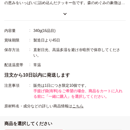
の恵みをいっぱいに詰め込んだクッキー缶です。森のめぐみの象徴は国
産のどんぐり粉。さらに木苺や山査子、山椒、クマ笹など、他のスイー
ツではなかなか見られない個性豊かな食材が味わえます。リスのパティ
シエとどんぐりのレリーフ、木々や草花をちりばめたクッキー缶は宝石
内容量
340g(16品目)
箱のような美しさ。自分へのごほうびに、大切な方への贈り物にもおす
賞味期限
製造日より45日
すめです。150サイズの缶には14種類のクッキーが入っています。
保存方法
直射日光、高温多湿を避け冷暗所で保存してくださ
い。
配送温度帯
常温
注文から10日以内に発送します
注意事項
販売は1日につき限定10個です。
手提げ袋(有料)をご希望の場合、商品をカートに入れ
る前に「一緒に購入」を選択してください。
原材料名・成分などの詳しい商品情報は
こちら
商品を選択してください