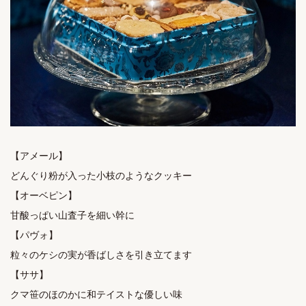
【アメール】

どんぐり粉が入った小枝のようなクッキー

【オーベピン】

甘酸っぱい山査子を細い幹に

【パヴォ】

粒々のケシの実が香ばしさを引き立てます

【ササ】

クマ笹のほのかに和テイストな優しい味
