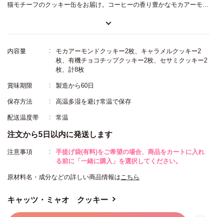
猫モチーフのクッキー缶をお届け。コーヒーの香り豊かなモカアーモン
ドクッキー、焦しキャラメルの風味がひろがるキャラメルクッキー、優
しい甘さの有機チョコチップクッキー、香ばしいセサミクッキーの4種
が入ったアソート缶です。米粉ベースでサクッとした食感と優しい味わ
内容量
モカアーモンドクッキー2枚、キャラメルクッキー2
いが楽しめます。キュートな黒猫がデザインされたクッキー缶は猫好き
枚、有機チョコチップクッキー2枚、セサミクッキー2
枚、計8枚
な方へのギフトにぴったりです。
賞味期限
製造から60日
保存方法
高温多湿を避け常温で保存
配送温度帯
常温
注文から5日以内に発送します
注意事項
手提げ袋(有料)をご希望の場合、商品をカートに入れ
る前に「一緒に購入」を選択してください。
原材料名・成分などの詳しい商品情報は
こちら
キャッツ・ミャオ クッキー