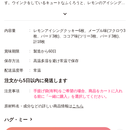
す。ウインクをしているキュートなふくろうと、レモンのアイシングク
ッキー、メープル味とココア味のクッキーがギュッと詰まっています。
小さなお子さまにも安心して召し上がっていただけるよう、卵や乳製
品、白砂糖、ナッツ不使用で、良質な素材のみを使用。サクッとした食
内容量
レモンアイシングクッキー6枚、メープル味(フクロウ3
感に、シンプルながら優しい味わいで、可愛いイラストが描かれた缶も
枚、バード3枚)、ココア味(ツリー3枚、バード3枚)、
計18枚
魅力。大切な方への贈り物におすすめです。
賞味期限
製造から60日
保存方法
高温多湿を避け常温で保存
配送温度帯
常温
注文から5日以内に発送します
注意事項
手提げ袋(有料)をご希望の場合、商品をカートに入れ
る前に「一緒に購入」を選択してください。
原材料名・成分などの詳しい商品情報は
こちら
ハグ・ミー