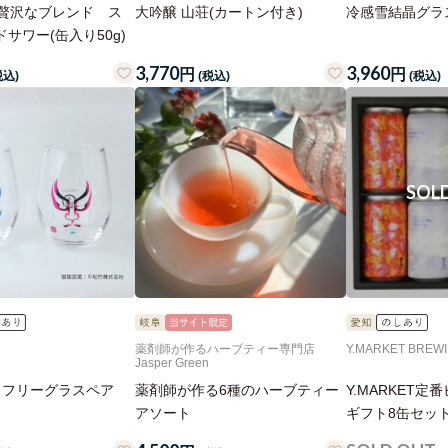
の贅沢なブレンド ス
大吟醸 山荘(カートン付き)
冷感雪結晶グラス
サワー(缶入り50g)
3,770
3,960
円
円
税込)
(税込)
(税込)
薬剤師が作るハーブティー専門店
Y.MARKET BREW
Jasper Green
 フリーグラスペア
薬剤師が作る6種のハーブティー
Y.MARKET
アソート
ギフト8缶セッ