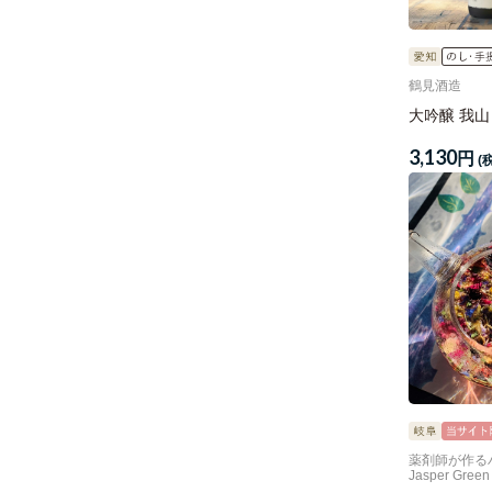
鶴見酒造
大吟醸 我山
3,130
円
(
薬剤師が作る
Jasper Green