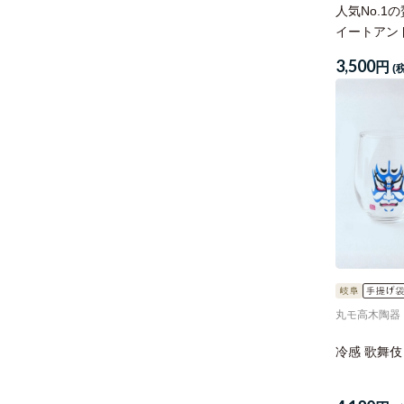
人気No.1
イートアンド
3,500
円
(
丸モ高木陶器
冷感 歌舞伎