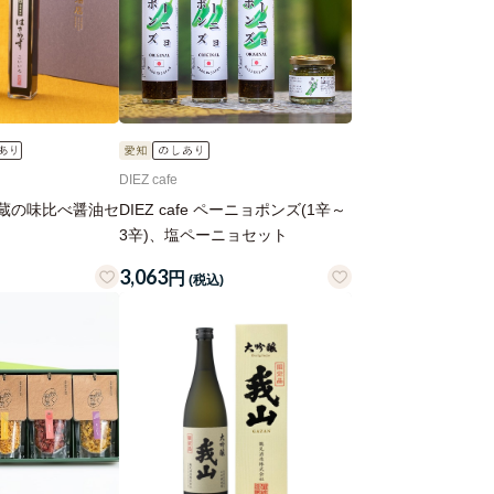
DIEZ cafe
年蔵の味比べ醤油セ
DIEZ cafe ペーニョポンズ(1辛～
3辛)、塩ペーニョセット
3,063
円
(税込)