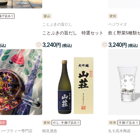
ことぶきの旨だし
ベジワイズ
ことぶきの旨だし 特選セット
炊く野菜5種類
3,240
3,240
円
円
税込)
(税込)
(税込)
ハーブティー専門店
鶴見酒造
丸モ高木陶器