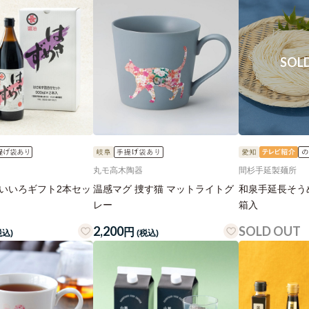
丸モ高木陶器
間杉手延製麺所
こいいろギフト2本セッ
温感マグ 捜す猫 マットライトグ
和泉手延長そうめ
レー
箱入
2,200
SOLD OUT
円
税込)
(税込)