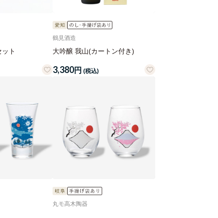
鶴見酒造
セット
大吟醸 我山(カートン付き)
3,380
円
(税込)
丸モ高木陶器