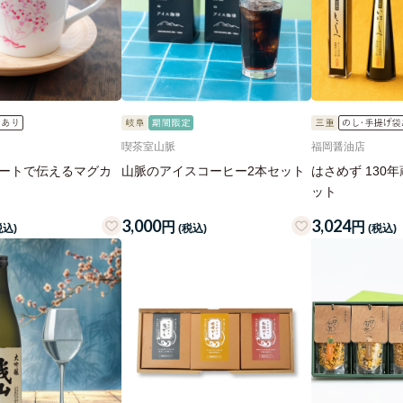
喫茶室山脈
福岡醤油店
ハートで伝えるマグカ
山脈のアイスコーヒー2本セット
はさめず 130
ット
3,000
3,024
円
円
税込)
(税込)
(税込)