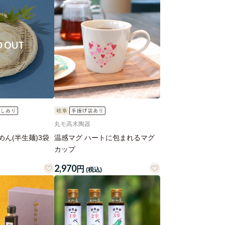
丸モ高木陶器
ん(半生麺)3袋
温感マグ ハートに包まれるマグ
カップ
2,970
円
(税込)