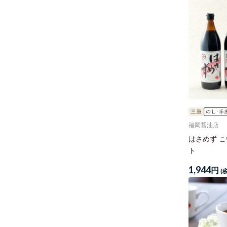
福岡醤油店
はさめず 
ト
1,944
円
(