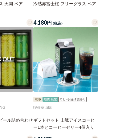
 天開 ペア
冷感赤富士桜 フリーグラス ペア
4,180
円
(税込)
ING
喫茶室山脈
定番ビール詰め合わせ
ギフトセット 山脈アイスコーヒ
ト
ー1本とコーヒーゼリー4個入り