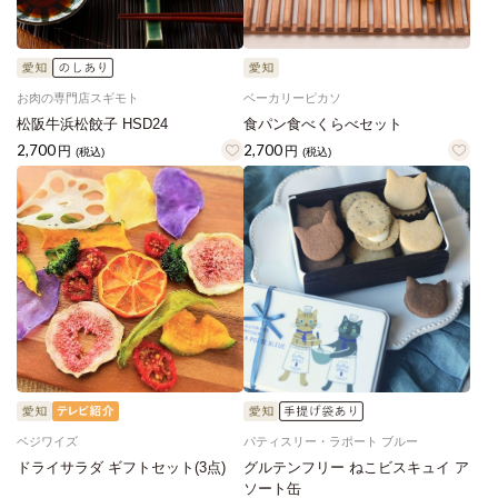
お肉の専門店スギモト
ベーカリーピカソ
松阪牛浜松餃子 HSD24
食パン食べくらべセット
2,700
2,700
円
円
(税込)
(税込)
ベジワイズ
パティスリー・ラポート ブルー
ドライサラダ ギフトセット(3点)
グルテンフリー ねこビスキュイ ア
ソート缶