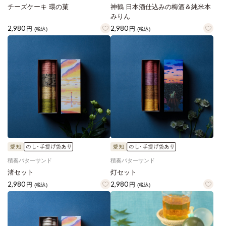
チーズケーキ 環の菓
神鶴 日本酒仕込みの梅酒＆純米本
みりん
2,980
2,980
円
円
(税込)
(税込)
積奏バターサンド
積奏バターサンド
渚セット
灯セット
2,980
2,980
円
円
(税込)
(税込)