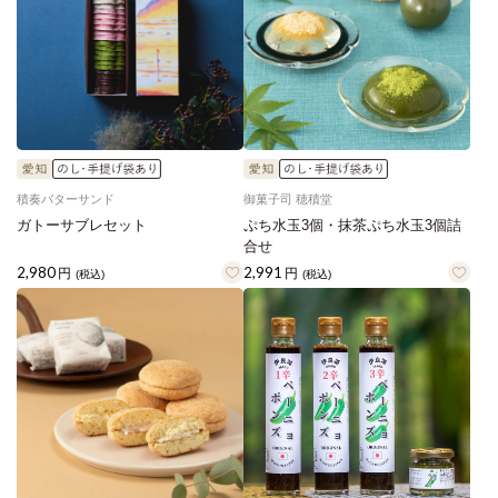
積奏バターサンド
御菓子司 穂積堂
ガトーサブレセット
ぷち水玉3個・抹茶ぷち水玉3個詰
合せ
2,980
2,991
円
円
(税込)
(税込)