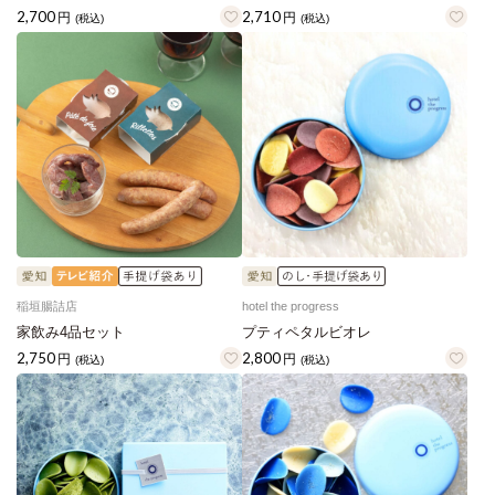
2,700
2,710
円
円
(税込)
(税込)
稲垣腸詰店
hotel the progress
家飲み4品セット
プティペタルビオレ
2,750
2,800
円
円
(税込)
(税込)