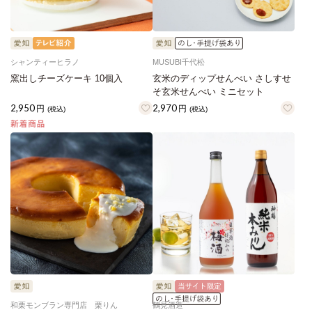
シャンティーヒラノ
MUSUBI千代松
窯出しチーズケーキ 10個入
玄米のディップせんべい さしすせ
そ玄米せんべい ミニセット
2,950
2,970
円
円
(税込)
(税込)
和栗モンブラン専門店 栗りん
鶴見酒造