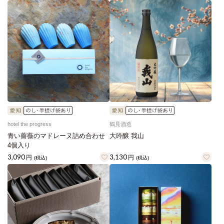
hotel the progress
鶴見酒造
青い薔薇のマドレーヌ詰め合わせ
大吟醸 我山
4個入り
3,090
3,130
円
円
(税込)
(税込)