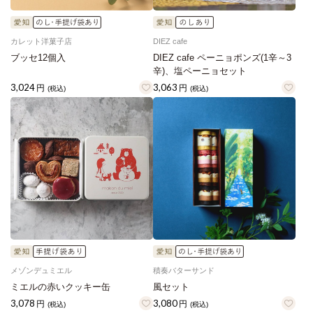
カレット洋菓子店
DIEZ cafe
ブッセ12個入
DIEZ cafe ペーニョポンズ(1辛～3
辛)、塩ペーニョセット
3,024
3,063
円
円
(税込)
(税込)
メゾンデュミエル
積奏バターサンド
ミエルの赤いクッキー缶
風セット
3,078
3,080
円
円
(税込)
(税込)