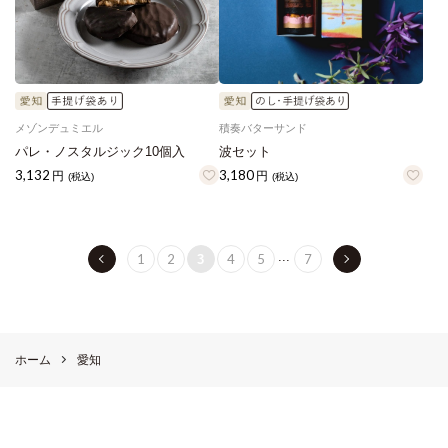
メゾンデュミエル
積奏バターサンド
パレ・ノスタルジック10個入
波セット
3,132
3,180
円
円
(税込)
(税込)
...
1
2
4
5
7
3
ホーム
愛知