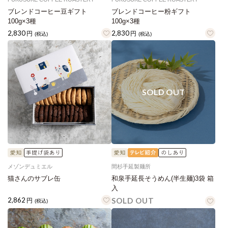
ブレンドコーヒー豆ギフト
ブレンドコーヒー粉ギフト
100g×3種
100g×3種
2,830
2,830
円
円
(税込)
(税込)
メゾンデュミエル
間杉手延製麺所
猫さんのサブレ缶
和泉手延長そうめん(半生麺)3袋 箱
入
2,862
SOLD OUT
円
(税込)