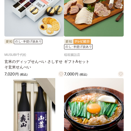
MUSUBI千代松
稲垣腸詰店
玄米のディップせんべい さしすせ
ギフトAセット
そ玄米せんべい
7,020
7,000
円
円
(税込)
(税込)