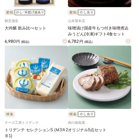
鶴見酒造
山本屋本店
大吟醸 飲み比べセット
味噌漬け国産牛もつ付き味噌煮込
みうどん(冷凍)ギフト4食セット
6,980
6,782
円
円
(税込)
(税込)
チーズ工房トリデンテ
肉の御嵩屋
トリデンテ セレクションS (Ｍ3Ｒ2
オリジナル5点セット
Ｂ1)