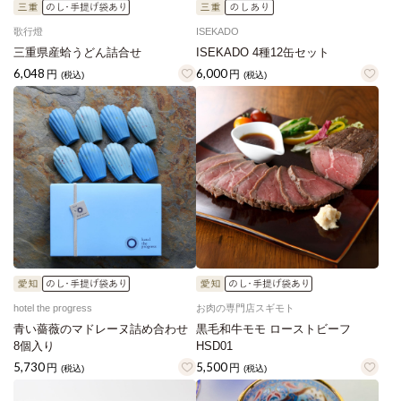
歌行燈
ISEKADO
三重県産蛤うどん詰合せ
ISEKADO 4種12缶セット
6,048
6,000
円
円
(税込)
(税込)
hotel the progress
お肉の専門店スギモト
青い薔薇のマドレーヌ詰め合わせ
黒毛和牛モモ ローストビーフ
8個入り
HSD01
5,730
5,500
円
円
(税込)
(税込)