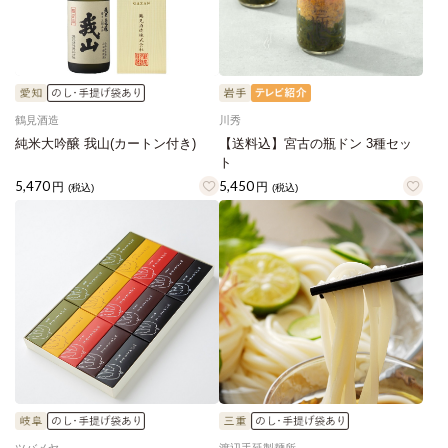
鶴見酒造
川秀
純米大吟醸 我山(カートン付き)
【送料込】宮古の瓶ドン 3種セッ
ト
5,470
5,450
円
円
(税込)
(税込)