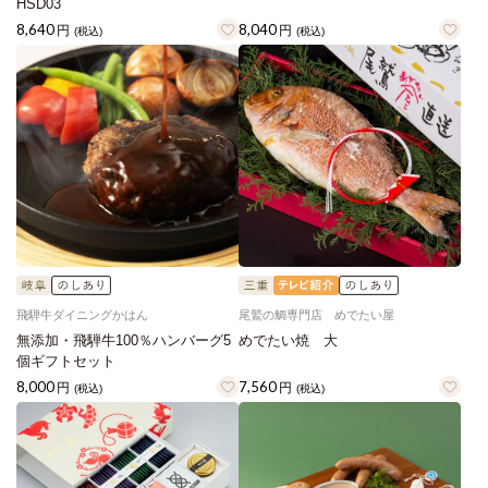
HSD03
8,640
8,040
円
円
(税込)
(税込)
飛騨牛ダイニングかはん
尾鷲の鯛専門店 めでたい屋
無添加・飛騨牛100％ハンバーグ5
めでたい焼 大
個ギフトセット
8,000
7,560
円
円
(税込)
(税込)