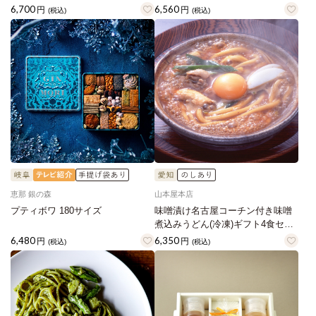
6,700
6,560
円
円
(税込)
(税込)
恵那 銀の森
山本屋本店
プティボワ 180サイズ
味噌漬け名古屋コーチン付き味噌
煮込みうどん(冷凍)ギフト4食セッ
ト
6,480
6,350
円
円
(税込)
(税込)