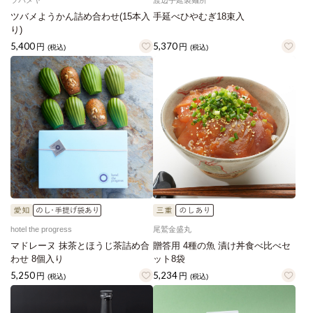
ツバメヤ
渡辺手延製麺所
ツバメようかん詰め合わせ(15本入
手延べひやむぎ18束入
り)
5,400
5,370
円
円
(税込)
(税込)
hotel the progress
尾鷲金盛丸
マドレーヌ 抹茶とほうじ茶詰め合
贈答用 4種の魚 漬け丼食べ比べセ
わせ 8個入り
ット8袋
5,250
5,234
円
円
(税込)
(税込)