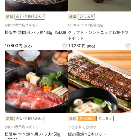
お肉の専門店スギモト
LONGGOOD/長良酒造
松阪牛 焼肉用 バラ肉480g HSD09
クラフト・ジントニック12缶ギフ
トセット
10,800
10,230
円
円
(税込)
(税込)
お肉の専門店スギモト
うなぎ家 しば福や
松阪牛 すき焼き用 バラ肉450g
鰻の蒲焼き2本セット