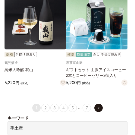
鶴見酒造
喫茶室山脈
純米大吟醸 我山
ギフトセット 山脈アイスコーヒー
2本とコーヒーゼリー2個入り
5,220
5,200
円
円
(税込)
(税込)
...
2
3
4
5
7
1
キーワード