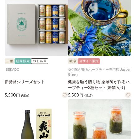
ISEKADO
薬剤師が作るハーブティー専門店 Jasper
Green
伊勢路シリーズセット
健康を願う贈り物 薬剤師が作るハ
ーブティー3種セット(缶箱入り)
5,500
5,500
円
円
(税込)
(税込)