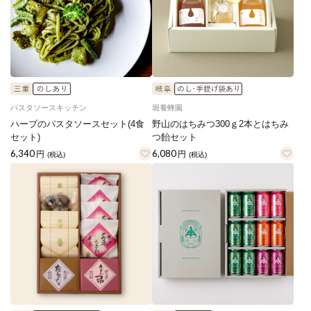
パスタソースキッチン
堀養蜂園
ハーブのパスタソースセット(4食
野山のはちみつ300ｇ2本とはちみ
セット)
つ飴セット
6,340
6,080
円
円
(税込)
(税込)