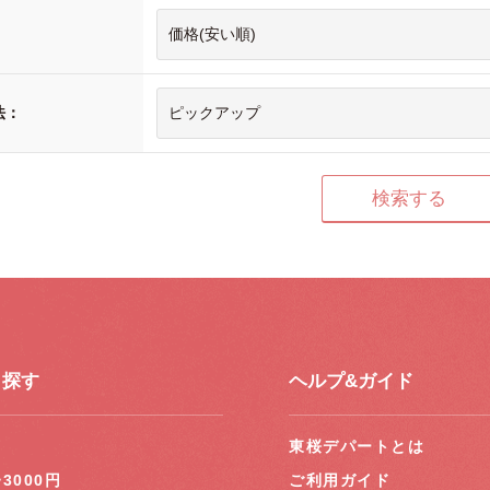
：
法：
ら探す
ヘルプ&ガイド
円
東桜デパートとは
~3000円
ご利用ガイド