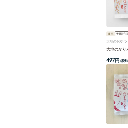
大地のおやつ
大地のかり
497
円
(税込