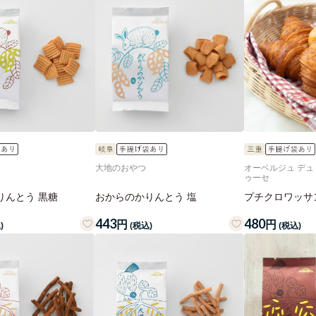
大地のおやつ
オーベルジュ デュ 
ゥーセ
りんとう 黒糖
おからのかりんとう 塩
プチクロワッサ
443
480
円
円
)
(税込)
(税込)