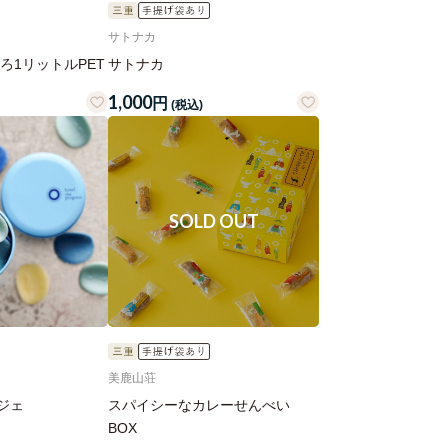
サトナカ
ろ1リットルPET
サトナカ
1,000
円
(税込)
美鹿山荘
ジェ
スパイシーなカレーせんべい
BOX