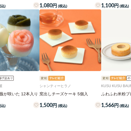
1,080
1,100
円
円
税込)
(税込)
(税込)
屋
シャンティーヒラノ
KUSU KUSU BAU
薇が咲いた 12本入り
窯出しチーズケーキ 5個入
ふわふわ米粉プレ
1,500
1,566
円
円
税込)
(税込)
(税込)