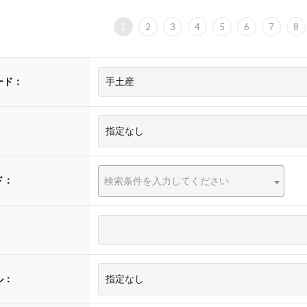
1
2
3
4
5
6
7
8
ード：
ド：
検索条件を入力してください
：
ル：