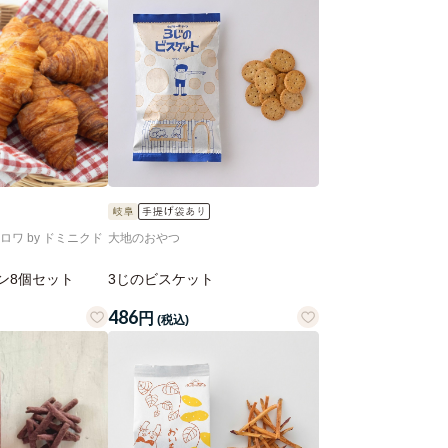
ロワ by ドミニクド
大地のおやつ
ン8個セット
3じのビスケット
486
円
(税込)