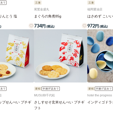
尾鷲金盛丸
福岡醤油店
りんとう 塩
まぐろの角煮85g
はさめず こいい
734
972
円
円
)
(税込)
(税込)
松
MUSUBI千代松
hotel the progress
ップせんべい プチギ
さしすせそ玄米せんべい プチギ
インディゴドラ
フト