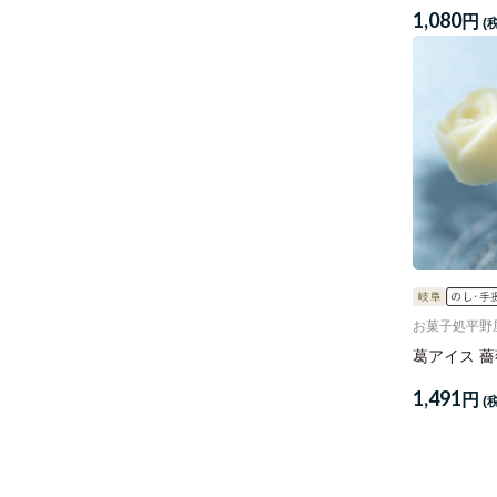
1,080
円
(
お菓子処平野
葛アイス 薔
1,491
円
(