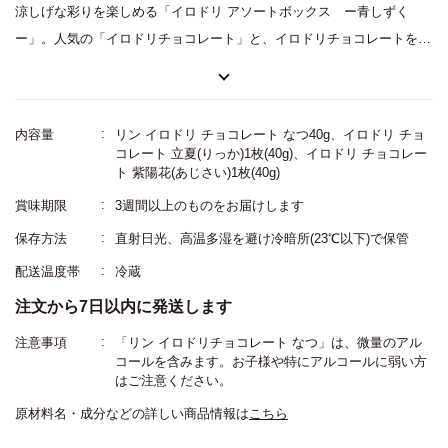
涼しげな彩りを楽しめる「イロドリ アソートボックス　ー青しずく
ー」。人気の「イロドリチョコレート」と、イロドリチョコレートを作
る過程で生み出されるチョコをぶぶあられにコーティングした「リン 
イロドリチョコレート」を詰め合わせたアソートです。グラデーション
が美しいチョコレートと、カリッと軽やかな食感のチョコレート菓子が
内容量
リン イロドリ チョコレート なつ40g、イロドリ チョ
一箱で楽しめる、見た目にも華やかな詰め合わせです。

コレート 立夏(りっか)1枚(40g)、イロドリ チョコレー
ト 紫陽花(あじさい)1枚(40g)
1商品につき手提げ袋を1枚お付けします。
賞味期限
3週間以上のものをお届けします
保存方法
直射日光、高温多湿を避け冷暗所(23℃以下)で保管
配送温度帯
冷蔵
注文から7日以内に発送します
注意事項
「リン イロドリチョコレート なつ」は、微量のアル
コールを含みます。お子様や特にアルコールに弱い方
はご注意ください。
原材料名・成分などの詳しい商品情報は
こちら